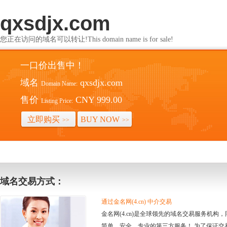
qxsdjx.com
您正在访问的域名可以转让!This domain name is for sale!
一口价出售中！
域名
qxsdjx.com
Domain Name:
售价
CNY 999.00
Listing Price:
立即购买
BUY NOW
>>
>>
域名交易方式：
通过金名网(4.cn) 中介交易
金名网(4.cn)是全球领先的域名交易服务机
简单、安全、专业的第三方服务！ 为了保证交