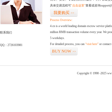
具体交易流程可
“点击这里”
查看或咨询support@
我要购买
>>
Process Overview:
4.cn is a world leading domain escrow service plat
million RMB transaction volume every year. We promi
联系我们
5 workdays.
For detailed process, you can
“visit here”
or contact
QQ：2726103981
BUY NOW
>>
Copyright © 1998 -2025 www